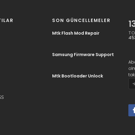
ILAR
SON GÜNCELLEMELER
1
TO
Mtk Flash Mod Repair
45
Samsung Firmware Support
Ab
ol
ta
Mtk Bootloader Unlock
SS