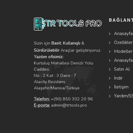
BAĞLANT
Anasayfa
Özellikler
Sizin için
Basit
,
Kullanışlı
&
Sürdürülebilir
Araçlar geliştiriyoruz.
Modeller
Yazılım ofisimiz:
Anasayfa
Kurtuluş Mahallesi Denizli Yolu
Caddesi
Satın Al
No : 2 Kat : 3 Daire : 7
İndir
Alacity Rezidans
İletişim
Alaşehir/Manisa/Türkiye
Yardım/S
Telefon:
+(90) 850 302 20 96
E-posta:
admin@trtools.pro