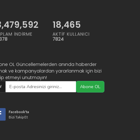
5,065,421
18,465
PLAM İNDIRME
AKTIF KULLANICI
378
7824
one OL Güncellemelerden anında haberder
mak ve kampanyalardan yararlanmak için bizi
kip etmeyi unutmayın!
Abone OL
Facebook'ta
Bizi Takip Et